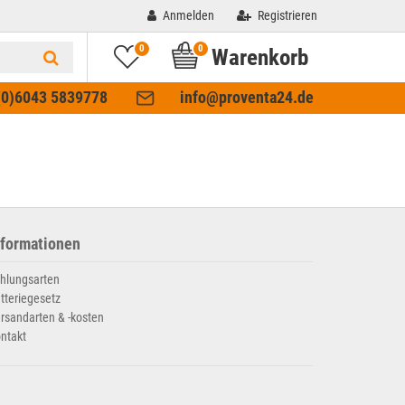
Anmelden
Registrieren
0
0
Warenkorb
(0)6043 5839778
info@proventa24.de
nformationen
hlungsarten
tteriegesetz
rsandarten & -kosten
ntakt