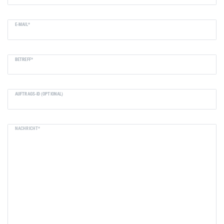
E-MAIL*
BETREFF*
AUFTRAGS-ID (OPTIONAL)
NACHRICHT*